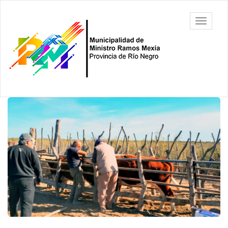
Ir
al
Municipalidad
Mostrar/
contenido
de Ministro
barra
principal
Ramos
de
Mexía, Río
navegac
Negro
Contenido
principal