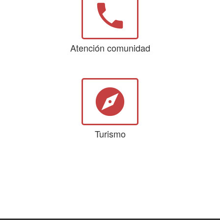
phone
Atención comunidad
explore
Turismo