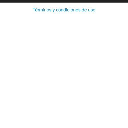
(Abre
Términos y condiciones de uso
en
ventana
nueva)