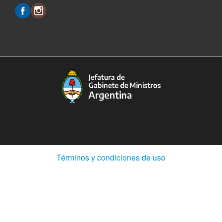
(Abre
Términos y condiciones de uso
en
ventana
nueva)