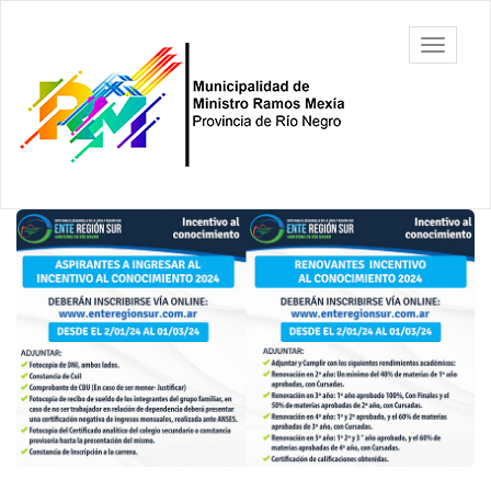
Ir
al
Municipalidad
Mostrar/
contenido
de Ministro
barra
principal
Ramos
de
Mexía, Río
navegac
Negro
Contenido
principal