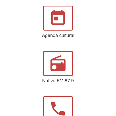
today
Agenda cultural
radio
Nativa FM 87.9
phone