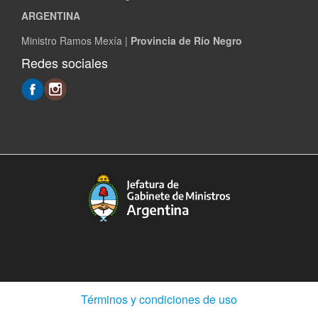
ARGENTINA
Ministro Ramos Mexía |
Provincia de Río Negro
Redes sociales
(Abre
Términos y condiciones de uso
en