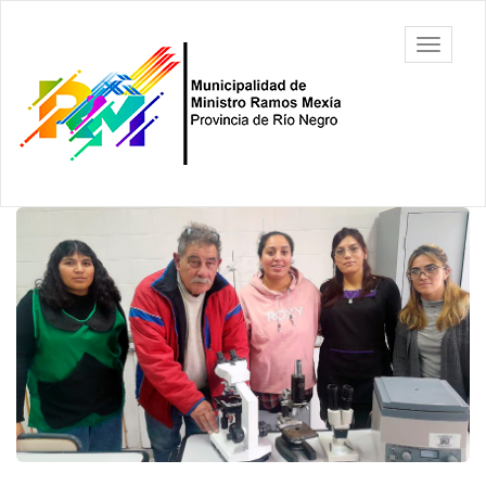
Ir
al
Municipalidad
Mostrar/
contenido
de Ministro
barra
principal
Ramos
de
Mexía, Río
navegac
Negro
Contenido
principal