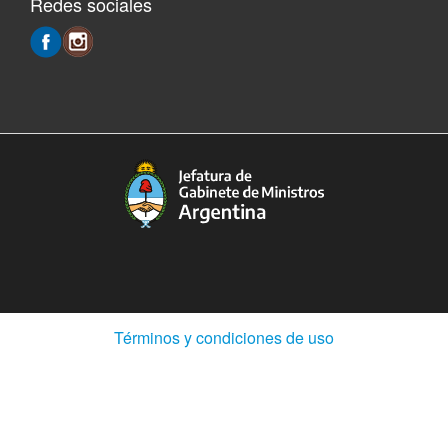
Redes sociales
(Abre
Términos y condiciones de uso
en
ventana
nueva)