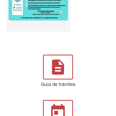
description
Guía de trámites
today