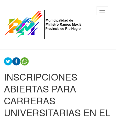
Ir
al
Municipalidad
Mostrar/
contenido
de Ministro
barra
principal
Ramos
de
Mexía, Río
navegac
Negro
Contenido
principal
INSCRIPCIONES
ABIERTAS PARA
CARRERAS
UNIVERSITARIAS EN EL